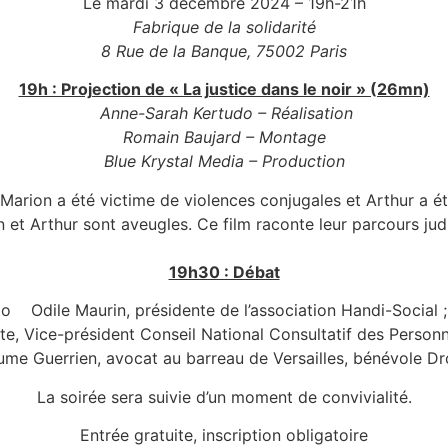
Le mardi 3 décembre 2024 – 19h-21h
Fabrique de la solidarité
8 Rue de la Banque, 75002 Paris
19h : Projection de « La justice dans le noir » (26mn)
Anne-Sarah Kertudo – Réalisation
Romain Baujard – Montage
Blue Krystal Media – Production
. Marion a été victime de violences conjugales et Arthur a é
 et Arthur sont aveugles. Ce film raconte leur parcours judi
19h30 : Débat
o Odile Maurin, présidente de l’association Handi-Social ;
, Vice-président Conseil National Consultatif des Person
me Guerrien, avocat au barreau de Versailles, bénévole Droi
La soirée sera suivie d’un moment de convivialité.
Entrée gratuite, inscription obligatoire